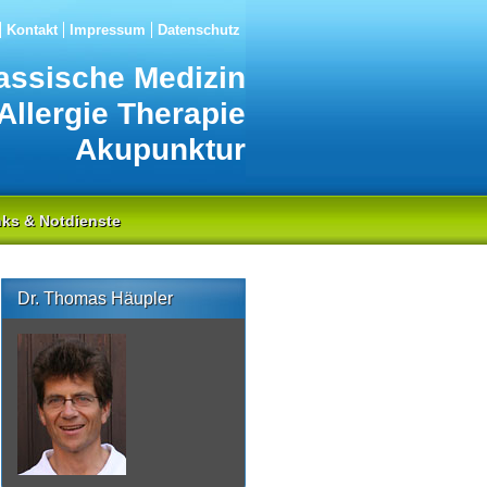
Kontakt
Impressum
Datenschutz
assische Medizin
Allergie Therapie
Akupunktur
nks & Notdienste
Dr. Thomas Häupler