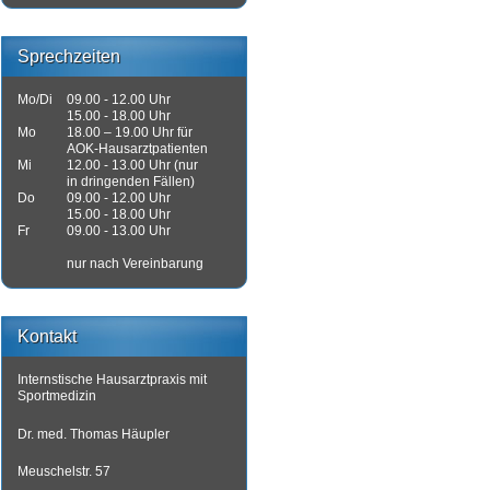
Sprechzeiten
Mo/Di
09.00 - 12.00 Uhr
15.00 - 18.00 Uhr
Mo
18.00 – 19.00 Uhr für
AOK-Hausarztpatienten
Mi
12.00 - 13.00 Uhr (nur
in dringenden Fällen)
Do
09.00 - 12.00 Uhr
15.00 - 18.00 Uhr
Fr
09.00 - 13.00 Uhr
nur nach Vereinbarung
Kontakt
Internstische Hausarztpraxis mit
Sportmedizin
Dr. med. Thomas Häupler
Meuschelstr. 57