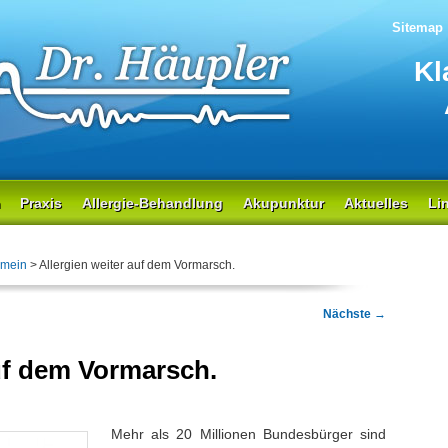
oresonanz, klassische Medizin
Sitemap
r
Kl
Praxis
Allergie-Behandlung
Akupunktur
Aktuelles
Li
emein
> Allergien weiter auf dem Vormarsch.
Artikelnavigation
Nächste
→
auf dem Vormarsch.
Mehr als 20 Millionen Bundesbürger sind