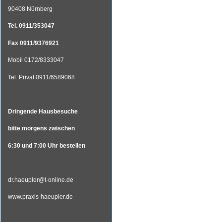
90408 Nürnberg
Tel. 0911/353047
Fax 0911/9376921
Mobil 0172/8333047
Tel. Privat 0911/6589068
Dringende Hausbesuche
bitte morgens zwischen
6:30 und 7:00 Uhr bestellen
dr.haeupler@t-online.de
www.praxis-haeupler.de